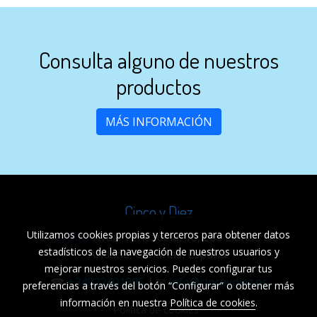
Consulta alguno de nuestros
productos
MÁS INFORMACIÓN
Cinco y Diez
Utilizamos cookies propias y terceros para obtener datos
Dirección:
Avda. Venezuela, 18,
Los Llanos De
estadísticos de la navegación de nuestros usuarios y
Aridane, Canarias, España.
mejorar nuestros servicios. Puedes configurar tus
☎
+34922401895
| ✉
info@cincoydiez.es
preferencias a través del botón “Configurar” o obtener más
información en nuestra
Política de cookies
.
Política de cookies